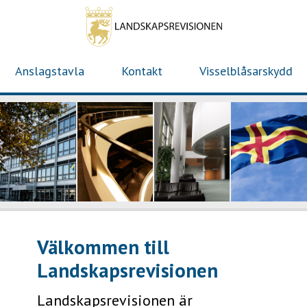
Hoppa
till
huvudinnehåll
Anslagstavla
Kontakt
Visselblåsarskydd
Huvudmeny
(nivå
1)
Välkommen till
Landskapsrevisionen
Landskapsrevisionen är