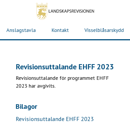
Hoppa
till
huvudinnehåll
Anslagstavla
Kontakt
Visselblåsarskydd
Huvudmeny
(nivå
1)
Revisionsuttalande EHFF 2023
Revisionsuttalande för programmet EHFF
2023 har avgivits.
Bilagor
Revisionsuttalande EHFF 2023